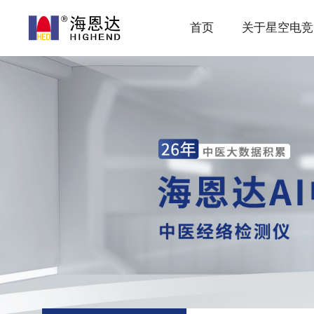
首页
关于星空电竞