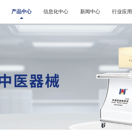
产品中心
信息化中心
新闻中心
行业应用