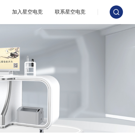
加入星空电竞
联系星空电竞