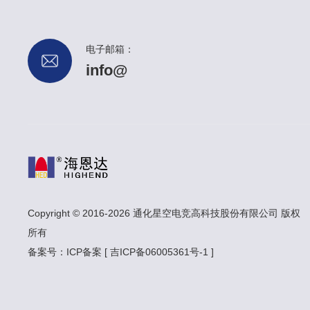
电子邮箱：
info@
Copyright © 2016-2026 通化星空电竞高科技股份有限公司 版权
所有
备案号：ICP备案 [ 吉ICP备06005361号-1 ]