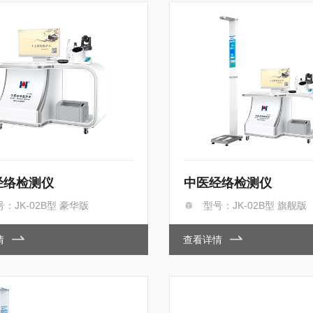
经络检测仪
中医经络检测仪
：JK-02B型 豪华版
型号：JK-02B型 旗舰版
情
查看详情