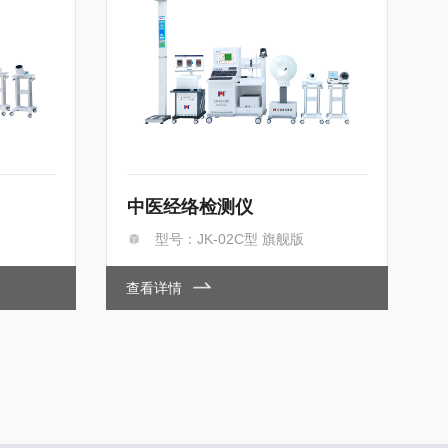
中医经络检测仪
型号：JK-02C型 旗舰版
查看详情