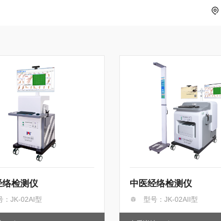
经络检测仪
中医经络检测仪
：JK-02AI型
型号：JK-02AII型