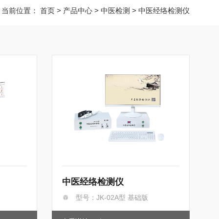
当前位置：
首页
>
产品中心
>
中医检测
>
中医经络检测仪
中医经络检测仪
型号：JK-02A型 基础版