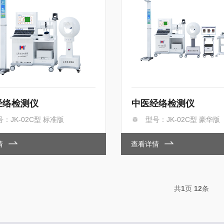
经络检测仪
中医经络检测仪
：JK-02C型 标准版
型号：JK-02C型 豪华版
情
查看详情
共
1
页
12
条