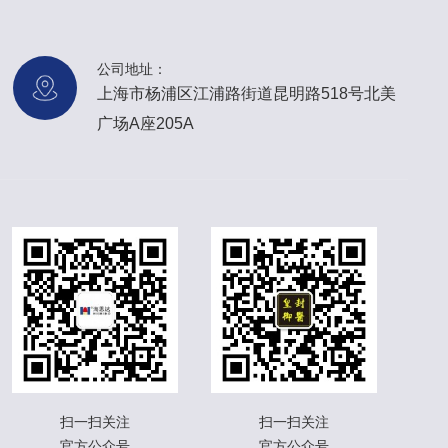
公司地址：
上海市杨浦区江浦路街道昆明路518号北美
广场A座205A
扫一扫关注
扫一扫关注
官方公众号
官方公众号