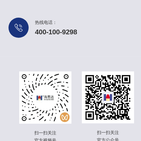
热线电话：
400-100-9298
扫一扫关注
扫一扫关注
官方公众号
官方视频号