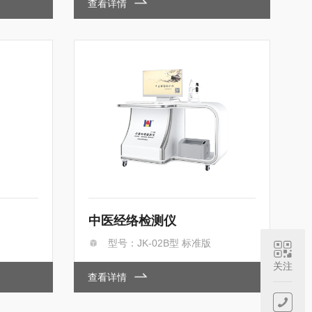
查看详情
中医经络检测仪
型号：JK-02B型 标准版
关注
查看详情