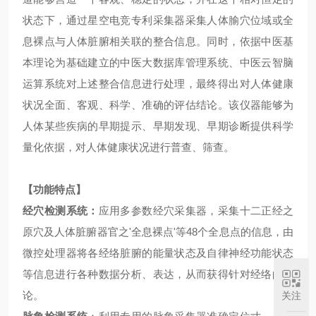
状态下，通过星空电竞专利采集器采集人体腧穴位域或全
息裸点与人体脏腑相关联的整合信息。同时，依据中医基
本理论为基础建立的中医大数据库管理系统、中医云智脑
运算系统对上述整合信息进行处理，最终得出对人体健康
状况全面、客观、科学、准确的评估结论。该仪器能够为
人体某些疾病的早期提示、早期发现、早期诊断提供科学
量化依据，对人体健康状况进行普查、筛查。
【功能特点】
经穴检测系统：
应用多参数经穴采集器，采集十二正经之
原穴及人体脏腑器官之
'
全息裸点
'
等
48
个全息点的信息，由
微控处理器将各经络脏腑的能量状态及自律神经功能状态
等信息进行各种数据分析、表达，从而获
得针对经络的结
论。
关注