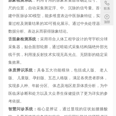
脉象检测系统
：
利用专用的脉象采集器准确定位寸、关、
尺的位置，自动采集测定浮、中、沉脉的信号量。首创构
联系
建中医脉诊
3D
模型，能多维度表达中医脉象特征，实现测
顶部
量过程及测量结果的
3D
可视化展示。通过中央处理器进行
数据分析、表达从而获得脉象结论。
舌面象检测系统
：
采用符合人体工程学设计的穹宇积分球
采集器，贴合面部轮廓，通过暗箱式采集结构隔绝外部光
线干扰，利用漫反射技术实现无高光点、无阴影的稳定采
集效果。
体质辨识系统：
具备五大功能模块，包括成人版、
老人
版、
儿童版、孕妇版、五态人格版，
满足各类患者群体，
实现多人种、年龄分区、
体态及地区差异体质分析，为中
医临床
诊断和处方以及大众养生保健提供了更为详实的参
考依据。
智慧问诊系统：
核心是辨证，通过显现的症状如腰膝酸