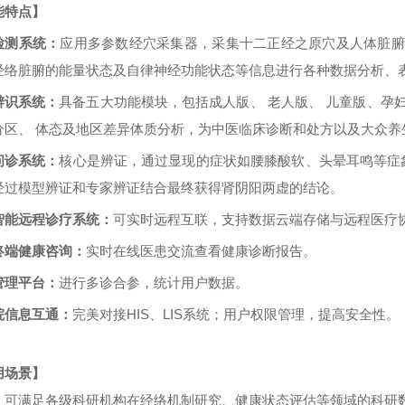
能特点】
检测系统：
应用多参数经穴采集器，采集十二正经之原穴及人体脏腑器
经络脏腑的能量状态及自律神经功能状态等信息进行各种数据分析、
辨识系统：
具备五大功能模块，包括成人版、 老人版、 儿童版、孕
分区、 体态及地区差异体质分析，为中医临床诊断和处方以及大众养
问诊系统：
核心是辨证，通过显现的症状如腰膝酸软、头晕耳鸣等症
经过模型辨证和专家辨证结合最终获得肾阴阳两虚的结论。
智能远程诊疗系统：
可实时远程互联，支持数据云端存储与远程医疗
终端健康咨询：
实时在线医患交流查看健康诊断报告。
管理平台：
进行多诊合参，统计用户数据。
院信息互通：
完美对接HIS、LIS系统；用户权限管理，提高安全性。
用场景】
：可满足各级科研机构在经络机制研究、健康状态评估等领域的科研