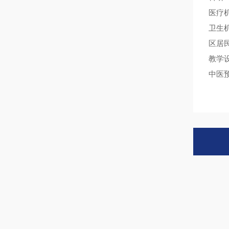
医疗
卫生
区居
教学
中医