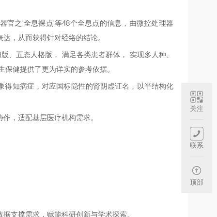
官之'全息裸点'等48个全息点的信息，由微控处理器
表达，从而获得针对经络的结论。
妇版、五态人格版， 满足各类患者群体， 实现多人种、
生保健提供了更为详实的参考依据。
象得知病症，对应国标隐性的肾阴虚证名，以半结构化
关注
协作，适配基层医疗机构需求。
联系
顶部
数据支撑需求，赋能科研创新与学术探索。