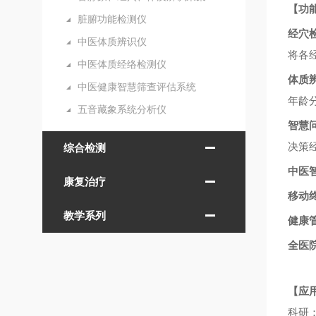
【功
脏腑功能检测仪
经穴
中医体质辨识仪
将各
中医体质经络检测仪
体质
中医健康智慧筛查评估系统
年龄
五音藏象系统分析仪
智慧
决策
综合检测
中医
康复治疗
移动
教学系列
健康
全医
【应
科研