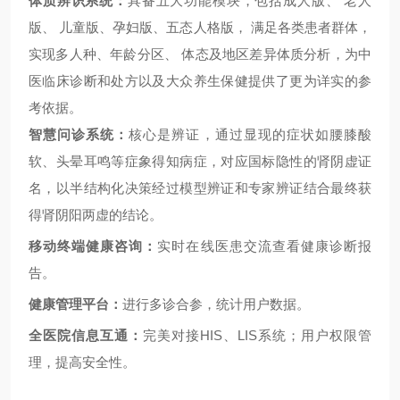
体质辨识系统：
具备五大功能模块，包括成人版、 老人
版、 儿童版、孕妇版、五态人格版， 满足各类患者群体，
实现多人种、年龄分区、 体态及地区差异体质分析，为中
医临床诊断和处方以及大众养生保健提供了更为详实的参
考依据。
智慧问诊系统：
核心是辨证，通过显现的症状如腰膝酸
软、头晕耳鸣等症象得知病症，对应国标隐性的肾阴虚证
名，以半结构化决策经过模型辨证和专家辨证结合最终获
得肾阴阳两虚的结论。
移动终端健康咨询：
实时在线医患交流查看健康诊断报
告。
健康管理平台：
进行多诊合参，统计用户数据。
全医院信息互通：
完美对接
HIS、LIS系统；用户权限管
理，提高安全性。