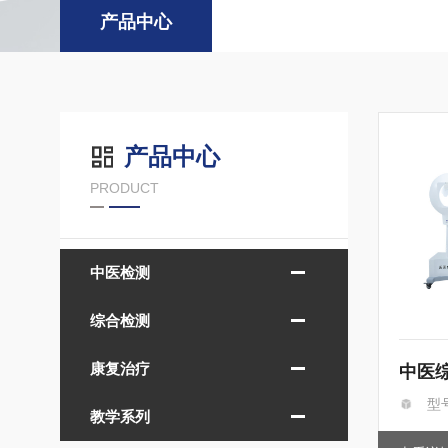
产品中心
产品中心
PRODUCT
中医检测
综合检测
康复治疗
型号
教学系列