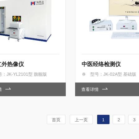
红外热像仪
中医经络检测仪
：JK-YL2101型 旗舰版
型号：JK-02A型 基础版
情
查看详情
首页
上一页
1
2
3