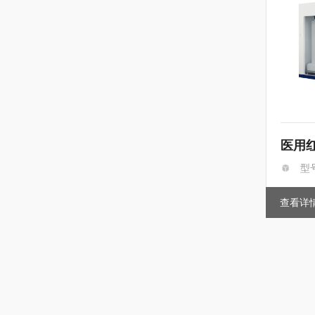
医用
型号
查看详