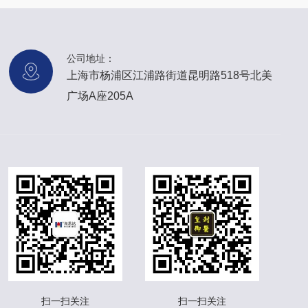
公司地址：
上海市杨浦区江浦路街道昆明路518号北美
广场A座205A
扫一扫关注
扫一扫关注