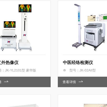
红外热像仪
中医经络检测仪
：JK-YL2101型 豪华版
型号：JK-02AII型
情
查看详情