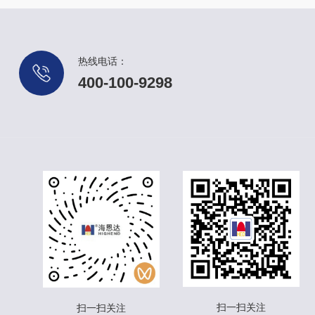
热线电话：
400-100-9298
扫一扫关注
扫一扫关注