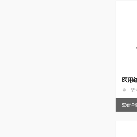
医用
型号
查看详