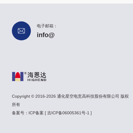
电子邮箱：
info@
Copyright © 2016-2026 通化星空电竞高科技股份有限公司 版权
所有
备案号：ICP备案 [ 吉ICP备06005361号-1 ]