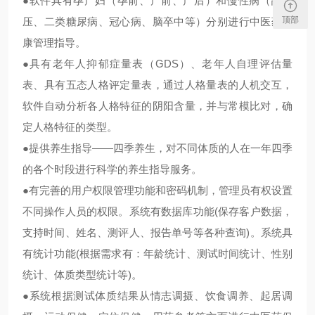
●
软件具有孕产妇（孕前、产前、产后）和慢性病（高血
顶部
压、二类糖尿病、冠心病、脑卒中等）分别进行中医药健
康管理指导。
●
具有老年人抑郁症量表（
GDS
）、老年人自理评估量
表、具有五态人格评定量表，通过人格量表的人机交互，
软件自动分析各人格特征的阴阳含量，并与常模比对，确
定人格特征的类型。
●
提供养生指导
——四季养生，对不同体质的人在一年四季
的各个时段进行科学的养生指导服务。
●
有完善的用户权限管理功能和密码机制，管理员有权设置
不同操作人员的权限。系统有数据库功能
(
保存客户数据，
支持时间、姓名、测评人、报告单号等各种查询
)
。系统具
有统计功能
(
根据需求有：年龄统计、测试时间统计、性别
统计、体质类型统计等
)
。
●
系统根据测试体质结果从情志调摄、饮食调养、起居调