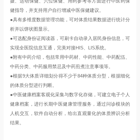
摄、运动保健、穴位保健、用药参考等方面进行中医药保
健指导，并支持用户自行增减中医保健建议。
●
具有多维度数据管理功能，可对体质结果数据进行统计分
析并以饼状图显示。
●
可选配身份证阅读器，可刷卡自动录入居民身份信息，可
实现全医院信息互通，完美对接
HIS
、
LIS
系统。
●
附有中药介绍，包括常用中药材、中药性能、中药配伍、
中药分类、中药服用禁忌及中药煎煮注意事项等。
●
根据
9
大体质详细划分得不少于
84
种体质分型，根据细化
的体质分型进行判断。
●
中医健康档案客观化采集与数字化存储，可建立电子个人
健康档案，进行长期中医健康管理服务，通过问诊模块的
人机交互，软件自动分析，给出直观量化的体质辨识分析
结果。