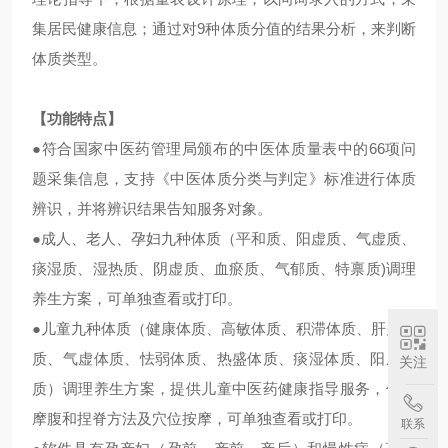
集居民健康信息；
通过对9种体质分值的结果分析，来判断
体质类型。
【功能特点】
●
符合国家中医药管理局颁布的中医体质量表中的
66
项问
题采集信息，支持《中医体质分类与判定》标准进行体质
辨识，并将辨识结果告知服务对象。
●
成人、老人、孕妇九种体质（平和质、阳虚质、气虚质、
痰湿质、湿热质、阴虚质、血瘀质、气郁质、特禀质
)
调理
养生方案，可单独查看或打印。
●
儿童九种体质（健康体质、高敏体质、积滞体质、肝火体
质、气虚体质、怯弱体质、热盛体质、痰湿体质、阳虚体
关注
质）调理养生方案，提供儿童中医药健康指导服务，传授
摩腹和捏脊方法及穴位按摩，可单独查看或打印。
联系