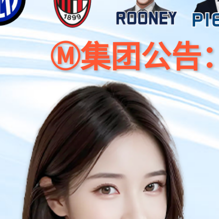
al Top Brands全世界领先品牌颁奖仪式暨国际消费电子财产首脑峰会 
op Brands（GTB）全世界领先品牌评比已经成长成为全世界消费电
更是财产内采购商、批发商和零售商的首选嘉会，为他们提供了便捷
25 GTB全世界领先品牌颁奖仪式。现场将揭晓并颁布 中国消费电子领先
TOP10 等多个细分范畴的专项年夜奖。