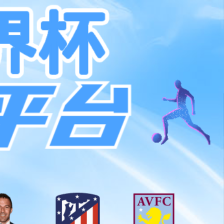
加入星空电竞
联系星空电竞