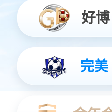
行业潮水、不停冲破立异、铸就光辉成绩的品牌的荣耀时
咱们满怀期待，于这个布满胡想与机缘的平台上，配合迎
章。
⭕仪式日期：2025年1月8日，礼拜三，下战书16:30-20:0
⭕举办所在：美国 拉斯维加斯 永利安可旅店
⭕注册参会：http://www.cebrands.cn/reg
http://www.cebrands.cn/media/reg
-星空电竞
上一篇
首页