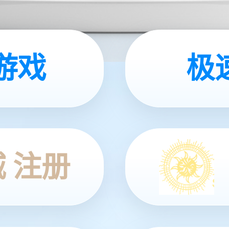
界消费电子行业成长的主要风向标，将踊跃鞭策全世界消费电子品牌的
牌脱颖而出。
了单一奖项的激烈争取。它现实上搭建了一个至关主要的桥梁，为品牌
地展示其卓着的立异实力与强盛的市场竞争力。经由过程精心预备的
于国际舞台上树立起光鲜的品牌形象，有用晋升其于全世界规模内的
牌高管直接对于话与交流的时机。这不仅是一次可贵的进修之旅，让品
进修与资源同享，进而鞭策全世界消费电子财产的配合前进与繁荣成
连平台，促成了列国品牌之间的深切互助与交流。这不仅有助在拓宽
畴提供了无穷可能。
品牌颁奖仪式暨国际消费电子财产首脑峰会，将在2025年1月8日于世界闻名的文
费电子行业已往一年辛勤耕作与立异冲破的一次昌大庆祝与表扬。来