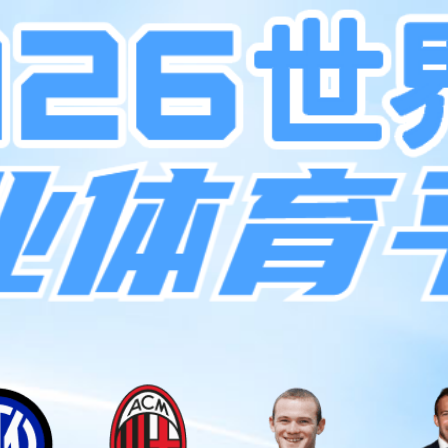
星空电竞
产品中心
信息化中心
行业应用