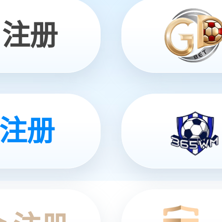
刻，并睁开一场对于全世界消费电子行业将来成长标的目的与趋向的
接并庆祝那些为消费电子行业带来无穷可能、鞭策行业不停向前的
0 （本地时间）