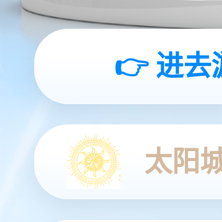
于消费电子行业迅猛成长的海潮中，GTB评比作为全世
于这次评比中见证更多富有立异精力、揭示卓着实力的品
意义深远，助力品牌全世界化
2024-2025年度GTB评比所承载的意义，远远逾越
要害平台。于这一平台上，介入评比的品牌患上以全方位
定位、技能立异、以和于全世界市场中的乐成案例，从而
更为深远的是，GTB评比为品牌提供了与全世界顶级品
同时也是一次名贵的互助契机，有助在促成品牌间的彼此
此外，GTB评比还有经由过程搭建全世界市场的财产毗
方，更为品牌于全世界规模内寻觅互助伙伴、拓展营业范
Las Vegas见证，荣耀时刻行将到临
2024-2025 Global Top Brands全世界领先
对于获奖品牌登峰造极的赞誉与承认，更是对于全世界消