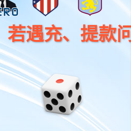
当前位置：
首页
>
新闻中心
>
星空电竞-2024
，行将在本地时间2025年1月8日于美国拉斯维加斯（Las Veg
子范畴顶尖品牌竞相展示的舞台，不仅会聚了全世界领先的消费电子
路子，以深切洞察并采购市场上最前沿的产物。
品牌TOP10 、 全世界消费电子TOP50 等重量级奖项，