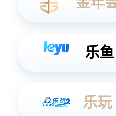
下一篇
新闻中心
电子邮箱：
info@
Copyright © 2016-2026 通化星空电竞高科技股份有限公司 版权
所有
备案号：ICP备案 [ 吉ICP备06005361号-1 ]