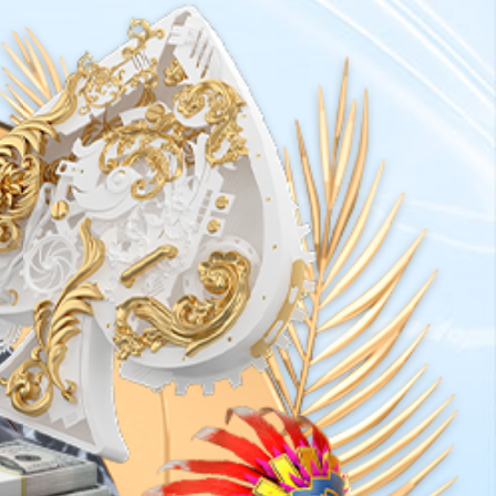
进行国际消费电子财产首脑峰会，配合对于消费电子财产及品
界化成长等话题举行深切切磋。
与毗连科技立异与一样平常糊口的桥梁。跟着5G、人工智
新一轮的发作式增加。5G技能的普和不仅晋升了智能手机的
8K超高清、量子点显示、OLED等技能的广泛运用而迎来
夜数据阐发，晋升了用户的康健治理程度，恍惚了数字与物
新及租赁办事的推广，揭示了科技企业于鞭策技能立异的同
的新洞察将进一步加快这一厘革，让将来布满无穷可能。