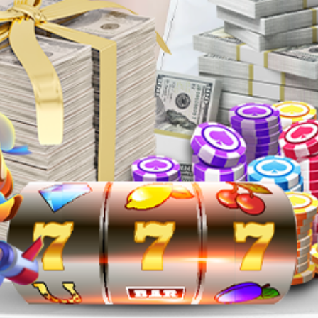
气力显患上尤为主要。它们不仅是企业综合实力的意味，更是鞭策整
激烈的市场竞争中脱颖而出。然而，跟着全世界市场的不停变化及竞
自身的技能实力及立异能力，紧跟科技成长的程序，推出更多切合消
立异。经由过程精准的市场定位及差异化的品牌形象塑造，晋升品牌
承认度。只有如许，才能于激烈的市场竞争中连结领先职位地方，引
据集团（IDG）开办，美国TWICE协办，并获得权势巨子调研机构IDC的周全
电子品牌风范，晋升各年夜消费电子企业于国际市场上的知名度，进
次年夜比拼，更是该范畴将来成长的风向标。作为消费电子行业的顶级
响力和产物立异性于内的四年夜严酷尺度，对于候选品牌举行周全、
调研、资料征集、专家组打分和收集投票等多个环节，以确保评比成