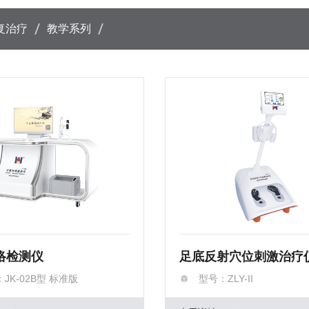
复治疗
教学系列
络检测仪
足底反射穴位刺激治疗
JK-02B型 标准版
型号：ZLY-II