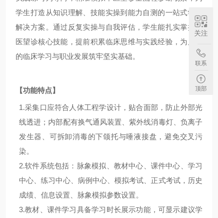
学生打造从知识理解、技能实操到能力自测的一站式学习
解决方案。通过反复实操与自我评估，学生能扎实掌握中
关注
医望诊核心技能，提前积累临床思维与实践经验，为后续
的临床学习与职业发展筑牢坚实基础。
联系
顶部
【功能特点】
1.
采集口应符合人体工程学设计，贴合面部，防止外部光
线透进；内部配有换气通风装置、紫外线消毒灯、
负离子
发生器、
可拆卸消毒的下颌托与唾液接盘，避免交叉污
染。
2.
软件系统包括：脉象模拟、教材中心、课件中心、学习
中心、练习中心、病例中心、模拟考试、正式考试，历史
成绩、信息设置、脉象模拟参数设置。
3.
教材、课件学习具备学习时长展示功能，可显示建议学