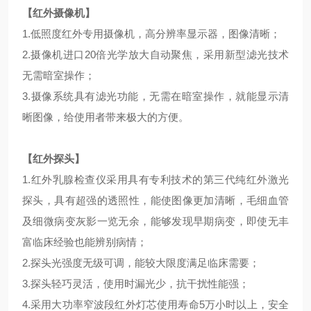
【红外摄像机】
1.
低照度红外专用摄像机，高分辨率显示器，图像清晰；
2.
摄像机进口
20
倍光学放大自动聚焦，采用新型滤光技术
无需暗室操作；
3.
摄像系统具有滤光功能，无需在暗室操作，就能显示清
晰图像，给使用者带来极大的方便。
【红外探头】
1.
红外乳腺检查仪采用具有专利技术的第三代纯红外激光
探头，具有超强的透照性，能使图像更加清晰，毛细血管
及细微病变灰影一览无余，能够发现早期病变，即使无丰
富临床经验也能辨别病情；
2.
探头光强度无级可调，能较大限度满足临床需要；
3.
探头轻巧灵活，使用时漏光少，抗干扰性能强；
4.
采用大功率窄波段红外灯芯使用寿命
5
万小时以上，安全