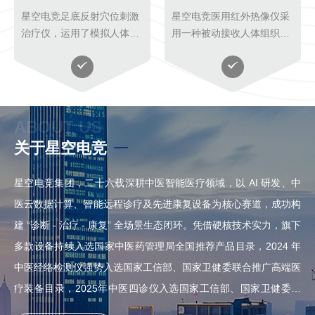
星空电竞足底反射穴位刺激
星空电竞医用红外热像仪采
治疗仪，运用了模拟人体生
用一种被动接收人体组织细
物场能治疗技术、生物电针
胞代谢热源的功能影像技
经络传导治疗技术、中频热
术，通过观察人体细胞代谢
效应治疗技术。国际上首次
热的分布形态及强度，实现
将经络学、阴阳平衡学、微
疾病的早期筛查、风险评
循环学、信息调整学
估、疗效监测等。该技术
ABOUT US
关于星空电竞
星空电竞集团，二十六载深耕中医智能医疗领域，以 AI 研发、中
医云数据计算、智能远程诊疗及先进康复设备为核心赛道，成功构
建 “诊断 - 治疗 - 康复” 全场景生态闭环。凭借硬核技术实力，旗下
多款设备持续入选国家中医药管理局全国推荐产品目录，2024 年
中医经络检测仪强势入选国家工信部、国家卫健委联合推广高端医
疗装备目录，2025年中医四诊仪入选国家工信部、国家卫健委、
国家药监局联合推广的高端医疗装备目录，连续两年入选，彰显