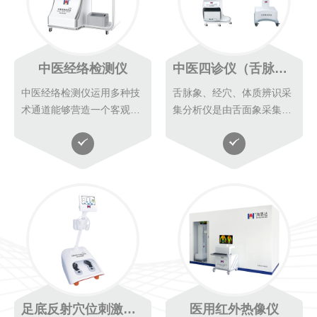
中医经络检测仪
中医四诊仪（舌脉象、经穴、体质辨识采集分析仪）
中医经络检测仪运用多种技
舌脉象、经穴、体质辨识采
术通道能够营造一个客观、
集分析仪是由舌面象采集单
稳定的状态，并在这个相对
元、脉象采集单元、体质辨
恒定的状态下，通过星空电
识采集单元、智能问诊单元
竞专利采集器采集人体腧穴
等四个检测单元为一体的集
位域或全息裸点与人体脏腑
成系统高科技中医检测设
相关联的整合信息。
备。以中医望诊、脉
足底反射穴位刺激治疗仪
医用红外热像仪