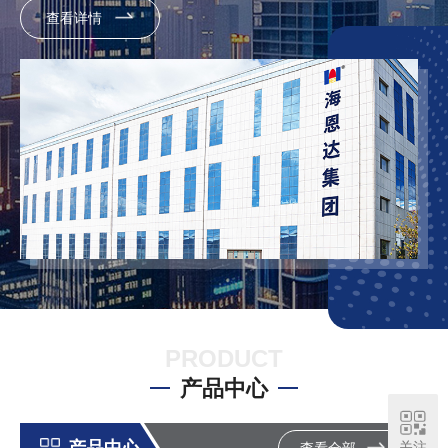
查看详情
“中国智造” 的行业引领力。中医智能机器人已实现全球战略性落
地，覆盖北美、欧洲、大洋洲、亚洲及非洲五大洲核心区域，在
美、法、韩、加、澳等发达国家及柬、印尼、泰、俄、埃及等新兴
市场成功应用，不仅打破中医智能医疗技术的国际推广壁垒，更以
标准化、智能化的产品形态，让中医诊疗方案融入全球医疗体系，
为跨地域医疗资源均衡、传统医学现代化传播提供 “中国方案”。作
为国家级高新技术企业、国家知识产权优势企业、国家智慧健康养
老示范企业，集团技术研发与临床转化能力稳居行业前列；同时身
兼全国工商联医药业商会医疗器械专委会副主任单位、中国针灸学
会穴位贴敷产学研创新联盟副理事长单位等重要角色，持续协同产
业链伙伴推动中医诊疗设备创新发展，成为国家中医药管理局认证
的中医诊疗设备推荐企业与高端医疗装备推广应用标杆企业。...
PRODUCT
产品中心
产品中心
关注
查看全部